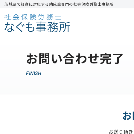
茨城県で親身に対応する助成金専門の社会保険労務士事務所
コ
ン
テ
ン
ツ
お問い合わせ完了
へ
ス
FINISH
キ
ッ
プ
お
お送り頂き