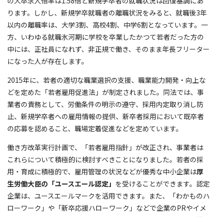
の大卒求人倍率は1.58倍と新規学卒者の就職状況は回復基調にあ
ります。しかし、新規学卒就職者の離職状況をみると、就職後3年
以内の離職率は、大学3割、高校4割、中学6割となっています。一
方、いわゆる就職氷河期に学校を卒業したかつて若者だった方の
中には、正社員になれず、非正規で働き、そのまま年長フリーター
になった人が存在します。
2015年に、若者の適切な職業選択の支援、職業能力開発・向上な
どを定めた「若者雇用促進法」が制定されました。同法では、事
業者の責務として、労働条件の明示の遵守、採用内定取り消し防
止、新規学卒者への雇用情報の提供、新卒者採用において既卒者
の応募を認めること、職場定着促進などを定めています。
働き方改革実行計画で、「若者雇用指針」が改正され、事業者は
これらについて積極的に検討すべきことになりました。若者の採
用・育成に積極的で、雇用管理の状況などが優秀な中小企業は
厚
生労働大臣の「ユースエール認定」
を受けることができます。認定
企業は、ユースエールマークを活用できます。また、「わかものハ
ローワーク」や「新卒応援ハローワーク」などで企業のPRやイメ