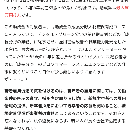
43年4月2日から昭和63年4月1日までに生まれた非正規雇用労働者
（つまり、令和5年現在33歳～53歳）が対象です。助成額は
最大60
万円/1人
です。
この助成金の対象者は、同助成金の成長分野人材確保育成コース
にも入っていて、デジタル・グリーン分野の業務従事者などの「成
長分野の業務」に従事させ、雇用管理改善や職業能力開発をした
場合は、最大90万円が支給されます。（いままでフリーターをや
っていた33～53歳の中年に差し掛かろうという人が、未経験者な
のに「成長分野」のプログラマー、システムエンジニアなどの仕
事に就くということ自体が少し難しいように思えます
が・・・。）
若者雇用促進で気を付けるのは、若年者の雇用に際しては、労働
条件の明示の遵守、採用内定取り消し防止、新規学卒者への雇用
情報の提供、新卒者採用において既卒者の応募を認めること、職
場定着促進が事業者の責務としてあるということです。
それさえ
忘れなければ、法令違反にならず、若い人が長く会社で活躍する
基礎をつくれます。