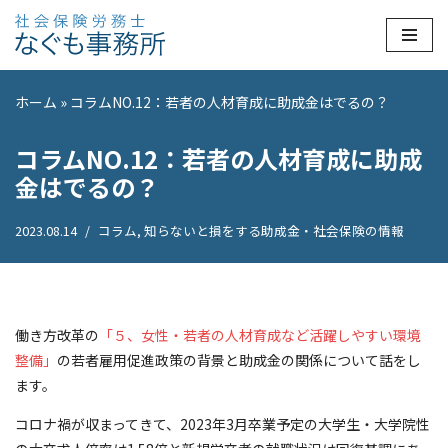
コ
ン
ホーム
»
コラムNO.12：若者の人材育成に助成金はでるの？
テ
ン
コラムNO.12：若者の人材育成に助成
ツ
へ
金はでるの？
ス
キ
2023.08.14
コラム
,
知らないと損をする助成金・社会保険の情報
ッ
プ
働き方改革の
「５、女性・若者の人材育成など活躍しやすい環境
整備」
の若者雇用促進政策の背景と助成金の関係について話をし
ます。
コロナ禍が収まってきて、2023年3月卒業予定の大学生・大学院性