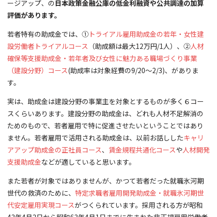
ージアップ、の
日本政策金融公庫の低金利融資や公共調達の加算
評価があります。
若者特有の助成金では、①
トライアル雇用助成金の若年・女性建
設労働者トライアルコース
（助成額は最大12万円/1人）、②
人材
確保等支援助成金・若年者及び女性に魅力ある職場づくり事業
（建設分野）コース
(助成率は対象経費の9/20～2/3)、がありま
す。
実は、助成金は建設分野の事業主を対象とするものが多く６コー
スくらいあります。建設分野の助成金は、どれも人材不足解消の
ためのもので、若者雇用で特に促進させたいということではあり
ません。若者雇用で活用される助成金は、以前お話しした
キャリ
アアップ助成金の正社員コース
、
賃金規程共通化コース
や
人材開発
支援助成金
などが適していると思います。
また若者が対象ではありませんが、かつて若者だった就職氷河期
世代の救済のために、
特定求職者雇用開発助成金・就職氷河期世
代安定雇用実現コース
がつくられています。採用される方が昭和